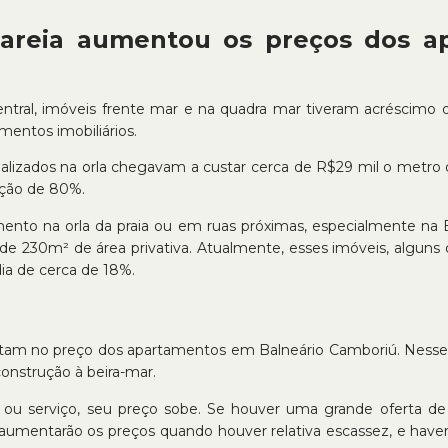
 areia aumentou os preços dos a
entral, imóveis frente mar e na quadra mar tiveram acréscim
mentos imobiliários.
nalizados na orla chegavam a custar cerca de R$29 mil o metro
ação de 80%.
to na orla da praia ou em ruas próximas, especialmente na B
de 230m² de área privativa. Atualmente, esses imóveis, alguns
ia de cerca de 18%.
m no preço dos apartamentos em Balneário Camboriú. Nesse se
construção
à beira-mar.
 serviço, seu preço sobe. Se houver uma grande oferta d
as aumentarão os preços quando houver relativa escassez, e ha