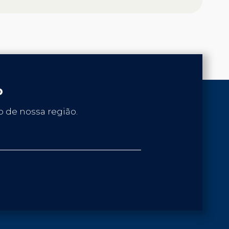
o
 de nossa região.