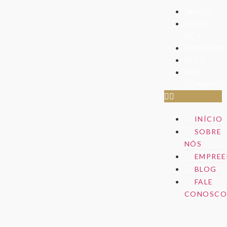
INÍCIO
SOBRE
NÓS
EMPREEN
BLOG
FALE
CONOSC
INÍCIO
SOBRE
NÓS
EMPREE
BLOG
FALE
CONOSC