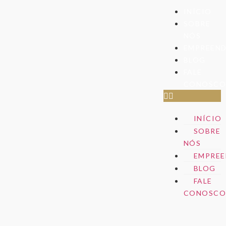
INÍCIO
SOBRE
NÓS
EMPREEN
BLOG
FALE
CONOSC
INÍCIO
SOBRE
NÓS
EMPREE
BLOG
FALE
CONOSC