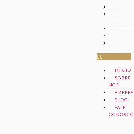
INÍCIO
SOBRE
NÓS
EMPREEN
BLOG
FALE
CONOSC
INÍCIO
SOBRE
NÓS
EMPREE
BLOG
FALE
CONOSC