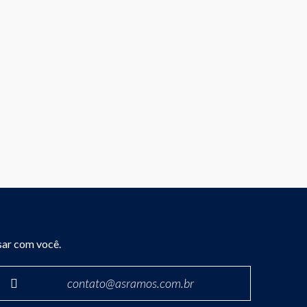
sar com você.
contato@asramos.com.br