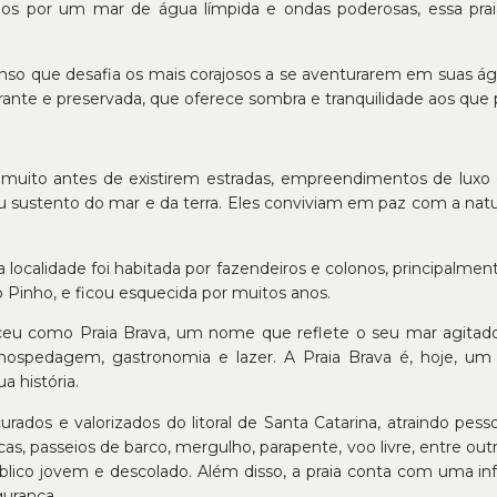
hados por um mar de água límpida e ondas poderosas, essa pra
enso que desafia os mais corajosos a se aventurarem em suas 
e e preservada, que oferece sombra e tranquilidade aos que pr
 muito antes de existirem estradas, empreendimentos de luxo e c
 o seu sustento do mar e da terra. Eles conviviam em paz com a 
a localidade foi habitada por fazendeiros e colonos, principalme
 Pinho, e ficou esquecida por muitos anos.
ceu como Praia Brava, um nome que reflete o seu mar agitado
hospedagem, gastronomia e lazer. A Praia Brava é, hoje, um 
a história.
rados e valorizados do litoral de Santa Catarina, atraindo pesso
icas, passeios de barco, mergulho, parapente, voo livre, entre o
lico jovem e descolado. Além disso, a praia conta com uma inf
gurança.