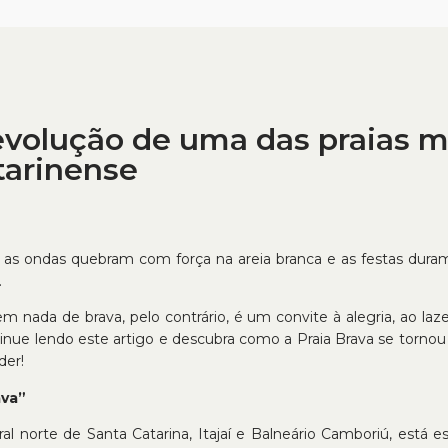
evolução de uma das praias m
atarinense
o, as ondas quebram com força na areia branca e as festas dur
.
 nada de brava, pelo contrário, é um convite à alegria, ao la
ontinue lendo este artigo e descubra como a Praia Brava se tor
der!
ava”
oral norte de Santa Catarina, Itajaí e Balneário Camboriú, está