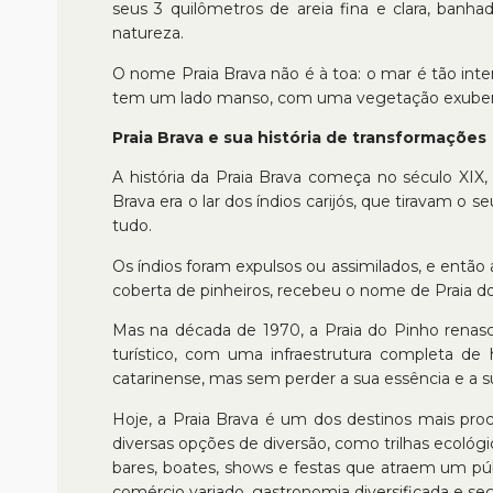
seus 3 quilômetros de areia fina e clara, ban
natureza.
O nome Praia Brava não é à toa: o mar é tão int
tem um lado manso, com uma vegetação exuberant
Praia Brava e sua história de transformações
A história da Praia Brava começa no século XIX,
Brava era o lar dos índios carijós, que tiravam
tudo.
Os índios foram expulsos ou assimilados, e então 
coberta de pinheiros, recebeu o nome de Praia do
Mas na década de 1970, a Praia do Pinho renas
turístico, com uma infraestrutura completa de 
catarinense, mas sem perder a sua essência e a su
Hoje, a Praia Brava é um dos destinos mais procu
diversas opções de diversão, como trilhas ecológ
bares, boates, shows e festas que atraem um púb
comércio variado, gastronomia diversificada e se