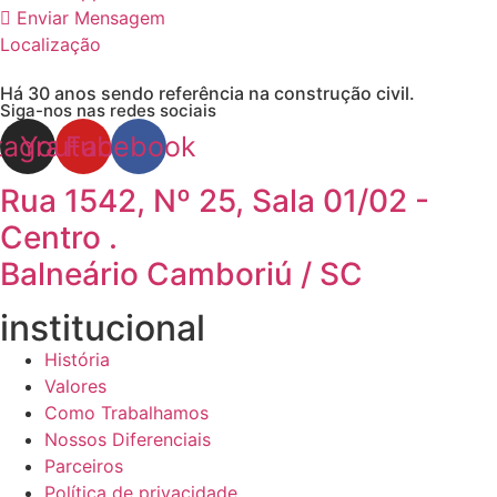
Enviar Mensagem
Localização
Há 30 anos sendo referência na construção civil.
Siga-nos nas redes sociais
tagram
Youtube
Facebook
Rua 1542, Nº 25, Sala 01/02 -
Centro .
Balneário Camboriú / SC
institucional
História
Valores
Como Trabalhamos
Nossos Diferenciais
Parceiros
Política de privacidade