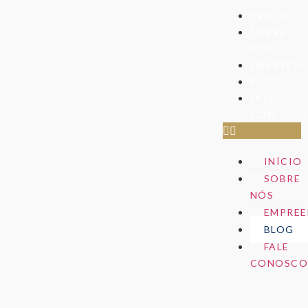
INÍCIO
SOBRE
NÓS
EMPREEN
BLOG
FALE
CONOSC
INÍCIO
SOBRE
NÓS
EMPREE
BLOG
FALE
CONOSC